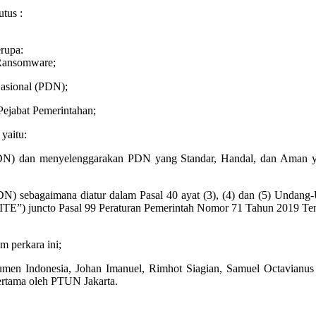
tus :
rupa:
 Ransomware;
Nasional (PDN);
ejabat Pemerintahan;
yaitu:
) dan menyelenggarakan PDN yang Standar, Handal, dan Aman yang 
PDN) sebagaimana diatur dalam Pasal 40 ayat (3), (4) dan (5) Un
TE”) juncto Pasal 99 Peraturan Pemerintah Nomor 71 Tahun 2019 Tent
 perkara ini;
umen Indonesia, Johan Imanuel, Rimhot Siagian, Samuel Octavian
pertama oleh PTUN Jakarta.