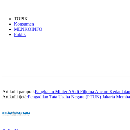
TOPIK
Konsumen
MENKOINFO
Publik
Bagikan
Artikulli paraprak
Pangkalan Militer AS di Filipina Ancam Kedaulat
Artikulli tjetër
Pengadilan Tata Usaha Negara (PTUN) Jakarta Memba