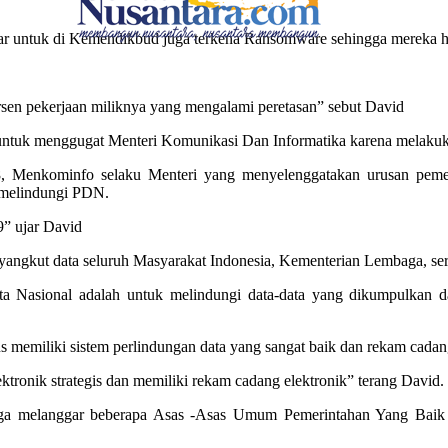
intar untuk di Kemendikbud juga terkena Ransomware sehingga mereka h
sen pekerjaan miliknya yang mengalami peretasan” sebut David
i untuk menggugat Menteri Komunikasi Dan Informatika karena melak
8, Menkominfo selaku Menteri yang menyelenggatakan urusan pemer
melindungi PDN.
” ujar David
enyangkut data seluruh Masyarakat Indonesia, Kementerian Lembaga, se
a Nasional adalah untuk melindungi data-data yang dikumpulkan d
rus memiliki sistem perlindungan data yang sangat baik dan rekam cad
ktronik strategis dan memiliki rekam cadang elektronik” terang David.
uga melanggar beberapa Asas -Asas Umum Pemerintahan Yang Baik 