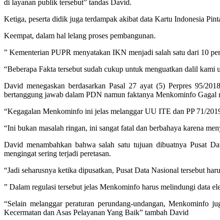
di layanan publik tersebut” tandas David.
Ketiga, peserta didik juga terdampak akibat data Kartu Indonesia P
Keempat, dalam hal lelang proses pembangunan.
” Kementerian PUPR menyatakan IKN menjadi salah satu dari 10 per
“Beberapa Fakta tersebut sudah cukup untuk menguatkan dalil kam
David menegaskan berdasarkan Pasal 27 ayat (5) Perpres 95/201
bertanggung jawab dalam PDN namun faktanya Menkominfo Gagal 
“Kegagalan Menkominfo ini jelas melanggar UU ITE dan PP 71/2019
“Ini bukan masalah ringan, ini sangat fatal dan berbahaya karena m
David menambahkan bahwa salah satu tujuan dibuatnya Pusat Dat
mengingat sering terjadi peretasan.
“Jadi seharusnya ketika dipusatkan, Pusat Data Nasional tersebut ha
” Dalam regulasi tersebut jelas Menkominfo harus melindungi data ele
“Selain melanggar peraturan perundang-undangan, Menkominfo j
Kecermatan dan Asas Pelayanan Yang Baik” tambah David