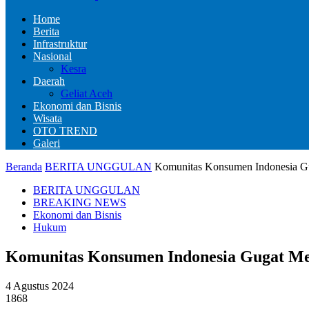
Home
Berita
Infrastruktur
Nasional
Kesra
Daerah
Geliat Aceh
Ekonomi dan Bisnis
Wisata
OTO TREND
Galeri
Beranda
BERITA UNGGULAN
Komunitas Konsumen Indonesia Gug
BERITA UNGGULAN
BREAKING NEWS
Ekonomi dan Bisnis
Hukum
Komunitas Konsumen Indonesia Gugat Men
4 Agustus 2024
1868