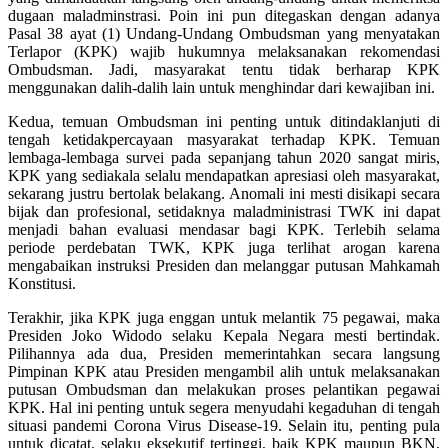
dugaan maladminstrasi. Poin ini pun ditegaskan dengan adanya
Pasal 38 ayat (1) Undang-Undang Ombudsman yang menyatakan
Terlapor (KPK) wajib hukumnya melaksanakan rekomendasi
Ombudsman. Jadi, masyarakat tentu tidak berharap KPK
menggunakan dalih-dalih lain untuk menghindar dari kewajiban ini.
Kedua, temuan Ombudsman ini penting untuk ditindaklanjuti di
tengah ketidakpercayaan masyarakat terhadap KPK. Temuan
lembaga-lembaga survei pada sepanjang tahun 2020 sangat miris,
KPK yang sediakala selalu mendapatkan apresiasi oleh masyarakat,
sekarang justru bertolak belakang. Anomali ini mesti disikapi secara
bijak dan profesional, setidaknya maladministrasi TWK ini dapat
menjadi bahan evaluasi mendasar bagi KPK. Terlebih selama
periode perdebatan TWK, KPK juga terlihat arogan karena
mengabaikan instruksi Presiden dan melanggar putusan Mahkamah
Konstitusi.
Terakhir, jika KPK juga enggan untuk melantik 75 pegawai, maka
Presiden Joko Widodo selaku Kepala Negara mesti bertindak.
Pilihannya ada dua, Presiden memerintahkan secara langsung
Pimpinan KPK atau Presiden mengambil alih untuk melaksanakan
putusan Ombudsman dan melakukan proses pelantikan pegawai
KPK. Hal ini penting untuk segera menyudahi kegaduhan di tengah
situasi pandemi Corona Virus Disease-19. Selain itu, penting pula
untuk dicatat, selaku eksekutif tertinggi, baik KPK maupun BKN,