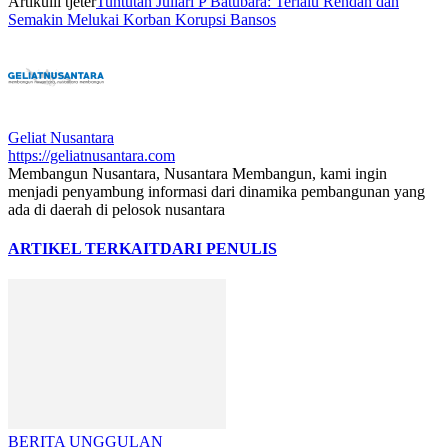
Artikulli tjetër
Tuntutan Juliari P Batubara: Terlalu Rendah dan
Semakin Melukai Korban Korupsi Bansos
Geliat Nusantara
https://geliatnusantara.com
Membangun Nusantara, Nusantara Membangun, kami ingin
menjadi penyambung informasi dari dinamika pembangunan yang
ada di daerah di pelosok nusantara
ARTIKEL TERKAIT
DARI PENULIS
BERITA UNGGULAN