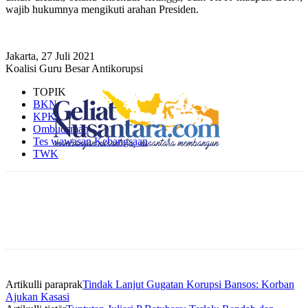
wajib hukumnya mengikuti arahan Presiden.
Jakarta, 27 Juli 2021
Koalisi Guru Besar Antikorupsi
TOPIK
BKN
KPK
Ombudsman
Tes wawasan Kebangsaan
TWK
Artikulli paraprak
Tindak Lanjut Gugatan Korupsi Bansos: Korban
Ajukan Kasasi