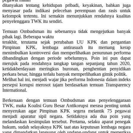
ditanyakan tentang kehidupan pribadi, keyakinan, bahkan juga
menyasar pada indikasi pelecehan perempuan dan rasis untuk
kelompok tertentu. Ini semakin menunjukkan rendahnya kualitas
penyelenggara TWK itu sendiri.
Temuan Ombudsman itu sebenarnya tidak mengejutkan banyak
pihak lagi. Beberapa waktu
terakhir, terutama sejak perubahan UU KPK dan pergantian
Pimpinan KPK, lembaga antirasuah itu memang kerap
menimbulkan kontroversi dan memperlihatkan penurunan performa
dibandingkan dengan periode sebelumnya. Poin ini pun dapat
merujuk pada rendahnya tangkap tangan sepanjang tahun 2020,
ketidakberdayaan meringkus buronan, penghentian penyidikan
perkara besar, hingga terlalu banyak memperlihatkan gimik politik.
Melihat hal ini, menjadi wajar jika performa Indonesia dalam indeks
persepsi korupsi merosot tajam berdasarkan temuan Transparency
International.
Berkenaan dengan temuan Ombudsman atas penyelenggaraan
TWK, maka Koalisi Guru Besar Antikorupsi merasa penting untuk
menyerukan agar Pimpinan KPK segera melantik 75 pegawai
menjadi aparatur sipil negara. Setidaknya ada dua poin yang
melandaskan kesimpulan tersebut. Pertama, selaku aparat penegak
hukum, sudah selayaknya KPK taat atas keputusan lembaga negara
yang dimandatkan langsung oleh undang-undang untuk memeriksa