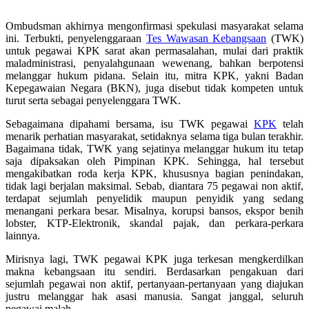
Ombudsman akhirnya mengonfirmasi spekulasi masyarakat selama
ini. Terbukti, penyelenggaraan
Tes Wawasan Kebangsaan
(TWK)
untuk pegawai KPK sarat akan permasalahan, mulai dari praktik
maladministrasi, penyalahgunaan wewenang, bahkan berpotensi
melanggar hukum pidana. Selain itu, mitra KPK, yakni Badan
Kepegawaian Negara (BKN), juga disebut tidak kompeten untuk
turut serta sebagai penyelenggara TWK.
Sebagaimana dipahami bersama, isu TWK pegawai
KPK
telah
menarik perhatian masyarakat, setidaknya selama tiga bulan terakhir.
Bagaimana tidak, TWK yang sejatinya melanggar hukum itu tetap
saja dipaksakan oleh Pimpinan KPK. Sehingga, hal tersebut
mengakibatkan roda kerja KPK, khususnya bagian penindakan,
tidak lagi berjalan maksimal. Sebab, diantara 75 pegawai non aktif,
terdapat sejumlah penyelidik maupun penyidik yang sedang
menangani perkara besar. Misalnya, korupsi bansos, ekspor benih
lobster, KTP-Elektronik, skandal pajak, dan perkara-perkara
lainnya.
Mirisnya lagi, TWK pegawai KPK juga terkesan mengkerdilkan
makna kebangsaan itu sendiri. Berdasarkan pengakuan dari
sejumlah pegawai non aktif, pertanyaan-pertanyaan yang diajukan
justru melanggar hak asasi manusia. Sangat janggal, seluruh
pegawai malah