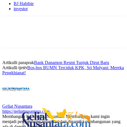
BJ Habibie
investor
Artikulli paraprak
Bank Danamon Resmi Tunjuk Dirut Baru
Artikulli tjetër
Bos-bos BUMN Terciduk KPK, Sri Mulyani: Mereka
Pengkhianat!
Geliat Nusantara
https://geliatnusantara.com
Membangun Nusantara, Nusantara Membangun, kami ingin
menjadi penyambung informasi dari dinamika pembangunan yang
ada di daerah di pelosok nusantara