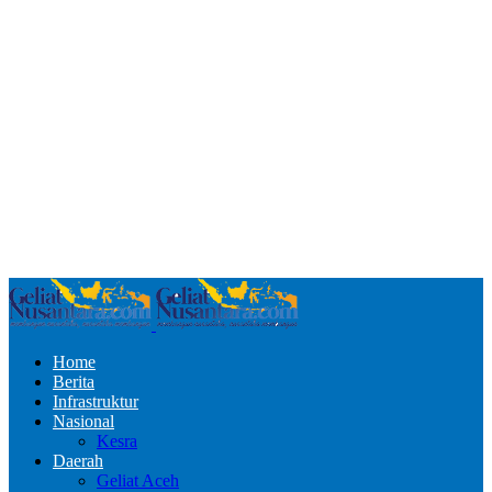
Home
Berita
Infrastruktur
Nasional
Kesra
Daerah
Geliat Aceh