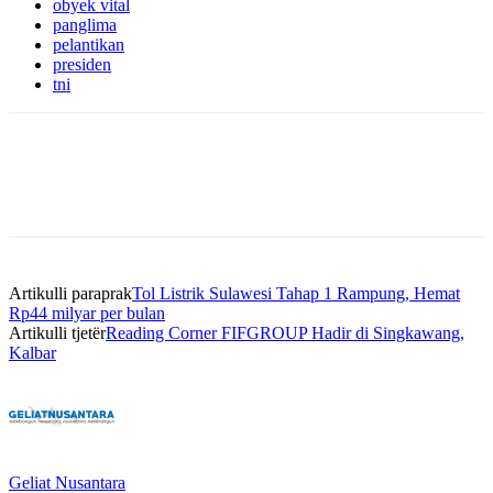
obyek vital
panglima
pelantikan
presiden
tni
Artikulli paraprak
Tol Listrik Sulawesi Tahap 1 Rampung, Hemat
Rp44 milyar per bulan
Artikulli tjetër
Reading Corner FIFGROUP Hadir di Singkawang,
Kalbar
Geliat Nusantara