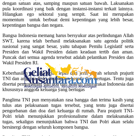
dengan satuan atas, samping maupun satuan bawah. Laksanakan
pula koordinasi yang baik dengan instansi-instansi terkait lainnya.
Hilangkan ego sektoral yang sempit. Saat ini merupakan
momentum untuk berbuat demi kepentingan yang lebih besar,
kepentingan bangsa dan negara.
Bangsa Indonesia memang harus bersyukur atas perlindungan Allah
SWT, karena telah berhasil melaksanakan satu agenda politik
nasional yang sangat besar, yaitu tahapan Pemilu Legislatif serta
Presiden dan Wakil Presiden dalam keadaan tertib dan aman.
Puncak dari semua agenda tersebut adalah pelantikan Presiden dan
Wakil Presiden RI.
Keberhasilan ini juga tidak lepas dari jerih payah seluruh prajurit
TNI dan anggota Polri dimanapun berada dan bertugas. Tentu juga
disertai pengorbanan dan doa dari seluruh masyarakat Indonesia dan
khususnya anggota keluarga yang bertugas
Panglima TNI pun menyatakan rasa bangga dan terima kasih yang
tulus atas pelaksanaan tugas tersebut, yang tentu juga disertai
pengorbanan dan doa dari keluarga di rumah. Para prajurit TNI-
Polri telah menunjukkan profesionalisme dalam melaksanakan
tugas, sekaligus menunjukkan bahwa TNI dan Polri akan selalu
bersinergi dengan seluruh komponen bangsa.