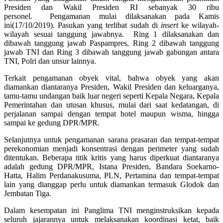
Presiden dan Wakil Presiden RI sebanyak 30 ribu
personel. Pengamanan mulai dilaksanakan pada Kamis
ini(17/10/2019). Pasukan yang terlibat sudah di
insert
ke wilayah-
wilayah sesuai tanggung jawabnya. Ring 1 dilaksanakan dan
dibawah tanggung jawab Paspampres, Ring 2 dibawah tanggung
jawab TNI dan Ring 3 dibawah tanggung jawab gabungan antara
TNI, Polri dan unsur lainnya.
Terkait pengamanan obyek vital, bahwa obyek yang akan
diamankan diantaranya Presiden, Wakil Presiden dan keluarganya,
tamu-tamu undangan baik luar negeri seperti Kepala Negara, Kepala
Pemerintahan dan utusan khusus, mulai dari saat kedatangan, di
perjalanan sampai dengan tempat hotel maupun wisma, hingga
sampai ke gedung DPR/MPR.
Selanjutnya untuk pengamanan sarana prasaran dan tempat-tempat
perekonomian menjadi konsentrasi dengan perimeter yang sudah
ditentukan. Beberapa titik kritis yang harus diperkuat diantaranya
adalah gedung DPR/MPR, Istana Presiden, Bandara Soekarno-
Hatta, Halim Perdanakusuma, PLN, Pertamina dan tempat-tempat
lain yang dianggap perlu untuk diamankan termasuk Glodok dan
Jembatan Tiga.
Dalam kesempatan ini Panglima TNI menginstruksikan kepada
seluruh jajarannya untuk melaksanakan koordinasi ketat, baik