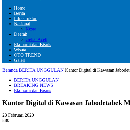
Home
Berita
Infrastruktur
Nasional
Kesra
Daerah
Geliat Aceh
Ekonomi dan Bisnis
Wisata
OTO TREND
Galeri
Beranda
BERITA UNGGULAN
Kantor Digital di Kawasan Jabode
BERITA UNGGULAN
BREAKING NEWS
Ekonomi dan Bisnis
Kantor Digital di Kawasan Jabodetabek 
23 Februari 2020
880