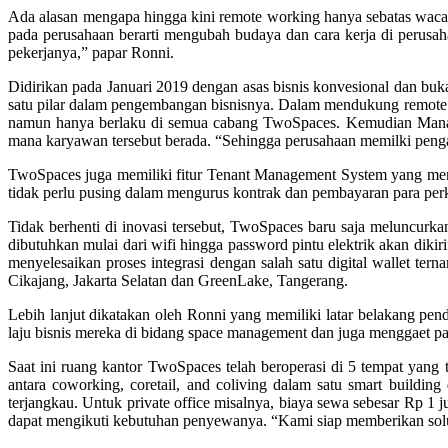
Ada alasan mengapa hingga kini remote working hanya sebatas waca
pada perusahaan berarti mengubah budaya dan cara kerja di perusah
pekerjanya,” papar Ronni.
Didirikan pada Januari 2019 dengan asas bisnis konvesional dan buk
satu pilar dalam pengembangan bisnisnya. Dalam mendukung remote wor
namun hanya berlaku di semua cabang TwoSpaces. Kemudian Manaje
mana karyawan tersebut berada. “Sehingga perusahaan memilki peng
TwoSpaces juga memiliki fitur Tenant Management System yang memu
tidak perlu pusing dalam mengurus kontrak dan pembayaran para perker
Tidak berhenti di inovasi tersebut, TwoSpaces baru saja meluncurk
dibutuhkan mulai dari wifi hingga password pintu elektrik akan dik
menyelesaikan proses integrasi dengan salah satu digital wallet t
Cikajang, Jakarta Selatan dan GreenLake, Tangerang.
Lebih lanjut dikatakan oleh Ronni yang memiliki latar belakang pen
laju bisnis mereka di bidang space management dan juga menggaet pas
Saat ini ruang kantor TwoSpaces telah beroperasi di 5 tempat yang 
antara coworking, coretail, and coliving dalam satu smart buildi
terjangkau. Untuk private office misalnya, biaya sewa sebesar Rp 1
dapat mengikuti kebutuhan penyewanya. “Kami siap memberikan solusi