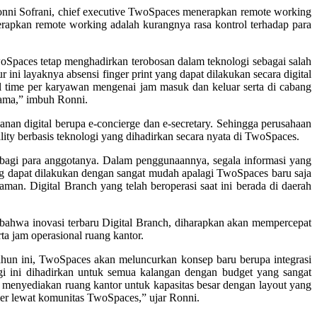
onni Sofrani, chief executive TwoSpaces menerapkan remote working
erapkan remote working adalah kurangnya rasa kontrol terhadap para
woSpaces tetap menghadirkan terobosan dalam teknologi sebagai salah
ni layaknya absensi finger print yang dapat dilakukan secara digital
time per karyawan mengenai jam masuk dan keluar serta di cabang
sama,” imbuh Ronni.
n digital berupa e-concierge dan e-secretary. Sehingga perusahaan
lity berbasis teknologi yang dihadirkan secara nyata di TwoSpaces.
a bagi para anggotanya. Dalam penggunaannya, segala informasi yang
ing dapat dilakukan dengan sangat mudah apalagi TwoSpaces baru saja
an. Digital Branch yang telah beroperasi saat ini berada di daerah
, bahwa inovasi terbaru Digital Branch, diharapkan akan mempercepat
ta jam operasional ruang kantor.
 tahun ini, TwoSpaces akan meluncurkan konsep baru berupa integrasi
ogi ini dihadirkan untuk semua kalangan dengan budget yang sangat
a menyediakan ruang kantor untuk kapasitas besar dengan layout yang
ler lewat komunitas TwoSpaces,” ujar Ronni.