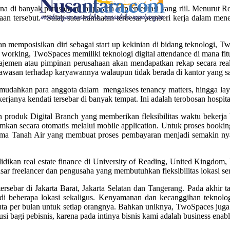
na di banyak perusahaan tanpa ada implementasi yang riil. Menurut R
aan tersebut. “Salah satu hambatan terbesar pemberi kerja dalam men
an memposisikan diri sebagai start up kekinian di bidang teknologi, T
king, TwoSpaces memiliki teknologi digital attendance di mana fitur i
men atau pimpinan perusahaan akan mendapatkan rekap secara real 
awasan terhadap karyawannya walaupun tidak berada di kantor yang 
dahkan para anggota dalam mengakses tenancy matters, hingga layana
janya kendati tersebar di banyak tempat. Ini adalah terobosan hospita
an produk Digital Branch yang memberikan fleksibilitas waktu bekerj
irimkan secara otomatis melalui mobile application. Untuk proses book
ernama Tanah Air yang membuat proses pembayaran menjadi semakin nyam
didikan real estate finance di University of Reading, United Kingdom
ar freelancer dan pengusaha yang membutuhkan fleksibilitas lokasi ser
tersebar di Jakarta Barat, Jakarta Selatan dan Tangerang. Pada akhir
ng di beberapa lokasi sekaligus. Kenyamanan dan kecanggihan teknol
 juta per bulan untuk setiap orangnya. Bahkan uniknya, TwoSpaces jug
 bagi pebisnis, karena pada intinya bisnis kami adalah business enab