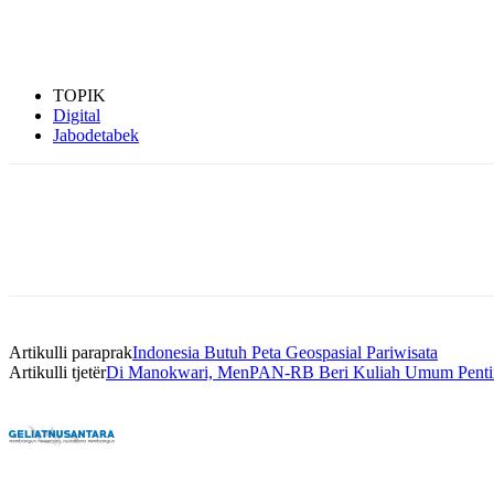
TOPIK
Digital
Jabodetabek
Bagikan
Artikulli paraprak
Indonesia Butuh Peta Geospasial Pariwisata
Artikulli tjetër
Di Manokwari, MenPAN-RB Beri Kuliah Umum Pentin